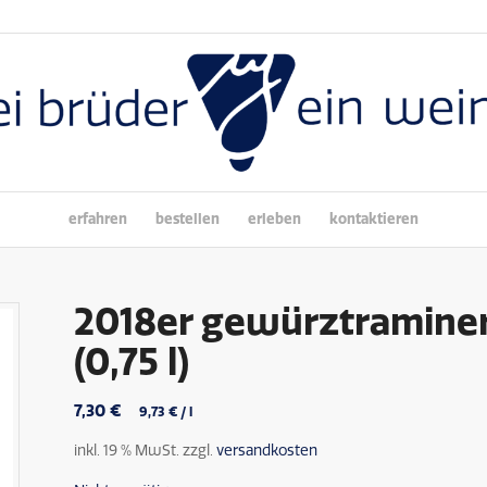
erfahren
bestellen
erleben
kontaktieren
2018er gewürztraminer
(0,75 l)
7,30
€
9,73
€
/
l
inkl. 19 % MwSt.
zzgl.
versandkosten