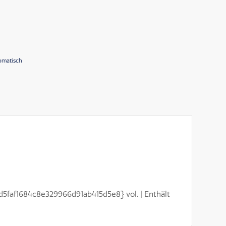
omatisch
d5faf1684c8e329966d91ab415d5e8} vol. | Enthält