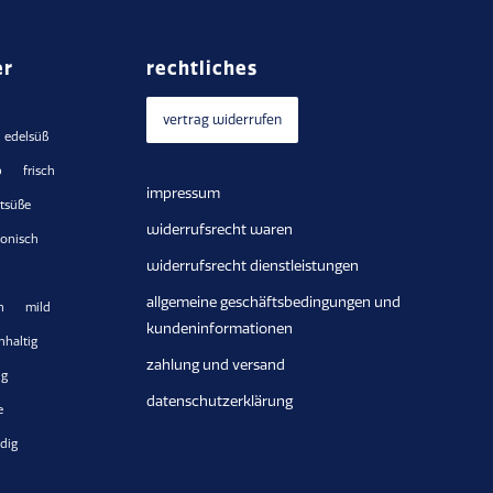
er
rechtliches
vertrag widerrufen
edelsüß
b
frisch
impressum
htsüße
widerrufsrecht waren
onisch
widerrufsrecht dienstleistungen
allgemeine geschäftsbedingungen und
h
mild
kundeninformationen
hhaltig
zahlung und versand
ig
datenschutzerklärung
e
dig