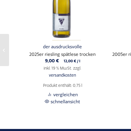
der ausdrucksvolle
2018er riesling kabinett
süß (0,75 l)
2025er riesling spätlese trocken
2005er r
9,00
€
12,00
€
/
l
inkl. 19 % MwSt.
zzgl.
versandkosten
Produkt enthält: 0,75
l
vergleichen
schnellansicht