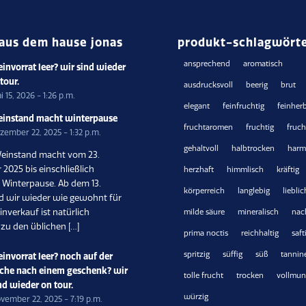
aus dem hause jonas
produkt-schlagwört
ansprechend
aromatisch
invorrat leer? wir sind wieder
 tour.
ausdrucksvoll
beerig
brut
i 15, 2026 - 1:26 p.m.
elegant
feinfruchtig
feinher
instand macht winterpause
fruchtaromen
fruchtig
fruc
zember 22, 2025 - 1:32 p.m.
gehaltvoll
halbtrocken
harm
einstand macht vom 23.
2025 bis einschließlich
herzhaft
himmlisch
kräftig
6 Winterpause. Ab dem 13.
körperreich
langlebig
lieblic
nd wir wieder wie gewohnt für
inverkauf ist natürlich
milde säure
mineralisch
nac
 zu den üblichen […]
prima noctis
reichhaltig
saft
spritzig
süffig
süß
tannin
invorrat leer? noch auf der
che nach einem geschenk? wir
tolle frucht
trocken
vollmun
nd wieder on tour.
würzig
vember 22, 2025 - 7:19 p.m.