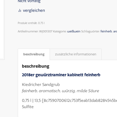
Nicht vorrätig
vergleichen
Produkt enthält: 0,75
l
Artikelnummer:
WJ001307
Kategorie:
weißwein
Schlagwörter:
feinherb
,
ar
beschreibung
zusätzliche informationen
beschreibung
2018er gewürztraminer kabinett feinherb
Kiedricher Sandgrub
feinherb, aromatisch, würzig, milde Säure
0,75 l | 13,5 {8c7590700612c753f5eab13dab8284545b
Sulfite