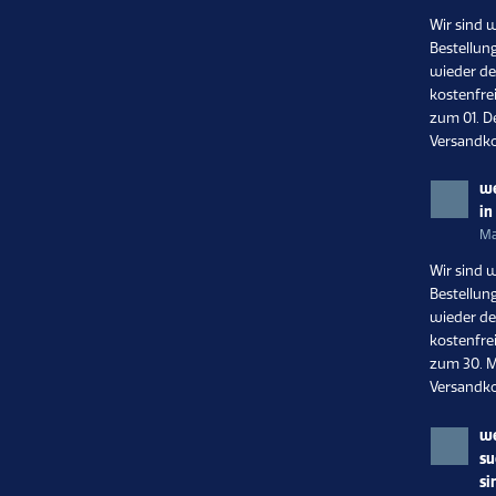
Wir sind 
Bestellun
wieder de
kostenfrei
zum 01. D
Versandko
we
in
Ma
Wir sind 
Bestellun
wieder de
kostenfrei
zum 30. M
Versandko
we
su
si