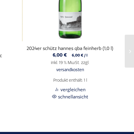
2024er schütz hannes qba feinherb (1,0 l)
6,00
€
c
6,00
€
/
l
inkl. 19 % MwSt.
zzgl.
versandkosten
Produkt enthält: 1
l
vergleichen
schnellansicht