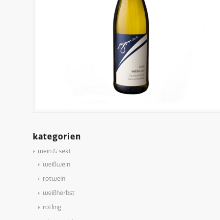
kategorien
wein & sekt
weißwein
rotwein
weißherbst
rotling