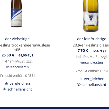
der vielseitige
der feinfruchtige
iesling trockenbeerenauslese
2024er riesling classi
süß
7,70
€
10,27
€
/
l
25,50
€
68,00
€
/
l
inkl. 19 % MwSt.
zzgl.
inkl. 19 % MwSt.
zzgl.
versandkosten
versandkosten
Produkt enthält: 0,75
l
Produkt enthält: 0,375
l
vergleichen
vergleichen
schnellansicht
schnellansicht