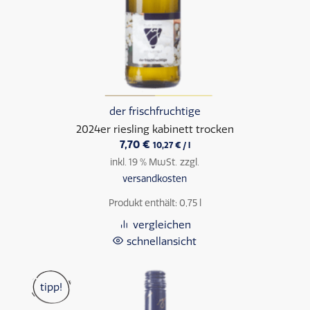
der frischfruchtige
2024er riesling kabinett trocken
7,70
€
10,27
€
/
l
inkl. 19 % MwSt.
zzgl.
versandkosten
Produkt enthält: 0,75
l
vergleichen
schnellansicht
tipp!