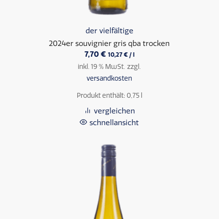
der vielfältige
2024er souvignier gris qba trocken
7,70
€
10,27
€
/
l
inkl. 19 % MwSt.
zzgl.
versandkosten
Produkt enthält: 0,75
l
vergleichen
schnellansicht