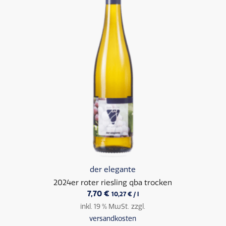
der elegante
2024er roter riesling qba trocken
7,70
€
10,27
€
/
l
inkl. 19 % MwSt.
zzgl.
versandkosten