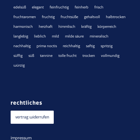
edelsüß
elegant
feinfruchtig
feinherb
frisch
fruchtaromen
fruchtig
fruchtsüße
gehaltvoll
halbtrocken
harmonisch
herzhaft
himmlisch
kräftig
körperreich
langlebig
lieblich
mild
milde säure
mineralisch
nachhaltig
prima noctis
reichhaltig
saftig
spritzig
süffig
süß
tannine
tolle frucht
trocken
vollmundig
würzig
rechtliches
vertrag widerrufen
impressum