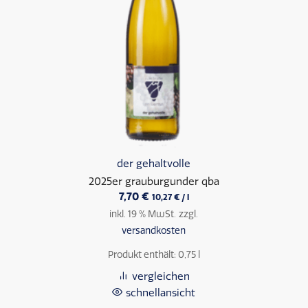
der gehaltvolle
2025er grauburgunder qba
7,70
€
10,27
€
/
l
inkl. 19 % MwSt.
zzgl.
versandkosten
Produkt enthält: 0,75
l
vergleichen
schnellansicht