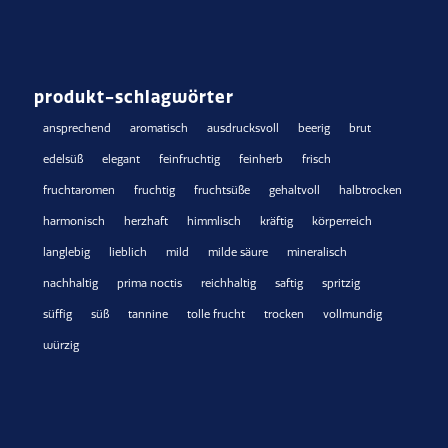
produkt-schlagwörter
ansprechend
aromatisch
ausdrucksvoll
beerig
brut
edelsüß
elegant
feinfruchtig
feinherb
frisch
fruchtaromen
fruchtig
fruchtsüße
gehaltvoll
halbtrocken
harmonisch
herzhaft
himmlisch
kräftig
körperreich
langlebig
lieblich
mild
milde säure
mineralisch
nachhaltig
prima noctis
reichhaltig
saftig
spritzig
süffig
süß
tannine
tolle frucht
trocken
vollmundig
würzig