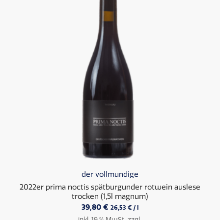
der vollmundige
2022er prima noctis spätburgunder rotwein auslese
trocken (1,5l magnum)
39,80
€
26,53
€
/
l
inkl. 19 % MwSt.
zzgl.