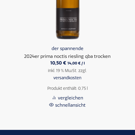
der spannende
2024er prima noctis riesling qba trocken
10,50
€
14,00
€
/
l
inkl. 19 % MwSt.
zzgl.
versandkosten
Produkt enthält: 0,75
l
vergleichen
schnellansicht