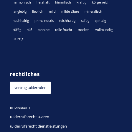
harmonisch
herzhaft
himmlisch
kräftig
körperreich
langlebig
lieblich
mild
milde säure
mineralisch
nachhaltig
prima noctis
reichhaltig
saftig
spritzig
süffig
süß
tannine
tolle frucht
trocken
vollmundig
würzig
rechtliches
vertrag widerrufen
impressum
widerrufsrecht waren
widerrufsrecht dienstleistungen