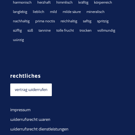
harmonisch
herzhaft
himmlisch
kräftig
körperreich
langlebig
lieblich
mild
milde säure
mineralisch
nachhaltig
prima noctis
reichhaltig
saftig
spritzig
süffig
süß
tannine
tolle frucht
trocken
vollmundig
würzig
rechtliches
vertrag widerrufen
impressum
widerrufsrecht waren
widerrufsrecht dienstleistungen