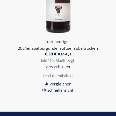
der beerige
2024er spätburgunder rotwein qba trocken
8,30
€
8,30
€
/
l
inkl. 19 % MwSt.
zzgl.
versandkosten
Produkt enthält: 1
l
vergleichen
schnellansicht