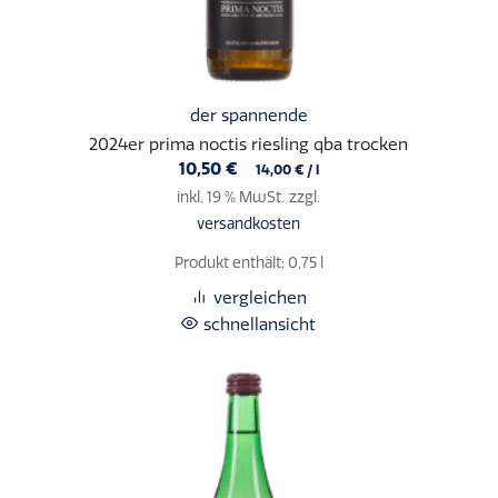
der spannende
2024er prima noctis riesling qba trocken
10,50
€
14,00
€
/
l
inkl. 19 % MwSt.
zzgl.
versandkosten
Produkt enthält: 0,75
l
vergleichen
schnellansicht