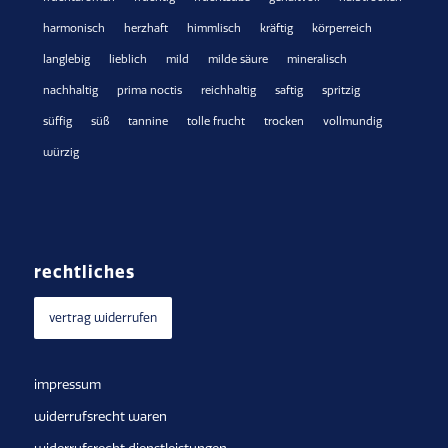
harmonisch
herzhaft
himmlisch
kräftig
körperreich
langlebig
lieblich
mild
milde säure
mineralisch
nachhaltig
prima noctis
reichhaltig
saftig
spritzig
süffig
süß
tannine
tolle frucht
trocken
vollmundig
würzig
rechtliches
vertrag widerrufen
impressum
widerrufsrecht waren