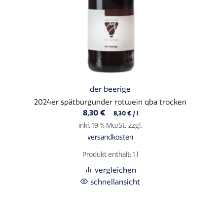
der beerige
2024er spätburgunder rotwein qba trocken
8,30
€
8,30
€
/
l
inkl. 19 % MwSt.
zzgl.
versandkosten
Produkt enthält: 1
l
vergleichen
schnellansicht