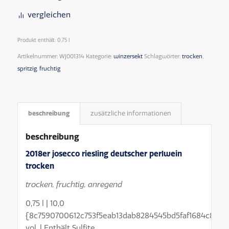
vergleichen
Produkt enthält: 0,75
l
Artikelnummer:
WJ001314
Kategorie:
winzersekt
Schlagwörter:
trocken
,
spritzig
,
fruchtig
beschreibung
zusätzliche informationen
beschreibung
2018er josecco riesling deutscher perlwein
trocken
trocken, fruchtig, anregend
0,75 l | 10,0
{8c7590700612c753f5eab13dab8284545bd5faf1684c8e32
vol. | Enthält Sulfite