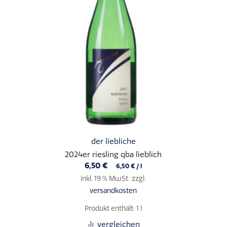
der liebliche
2024er riesling qba lieblich
6,50
€
6,50
€
/
l
inkl. 19 % MwSt.
zzgl.
versandkosten
Produkt enthält: 1
l
vergleichen