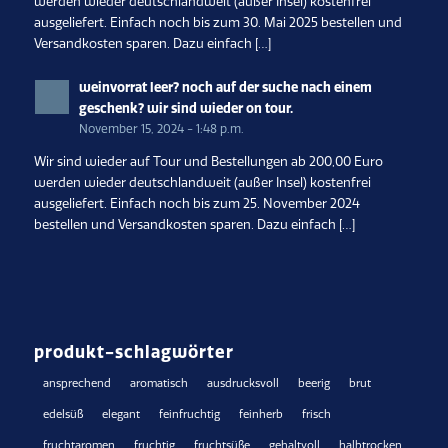
werden wieder deutschlandweit (außer Insel) kostenfrei
ausgeliefert. Einfach noch bis zum 30. Mai 2025 bestellen und
Versandkosten sparen. Dazu einfach […]
weinvorrat leer? noch auf der suche nach einem
geschenk? wir sind wieder on tour.
November 15, 2024 - 1:48 p.m.
Wir sind wieder auf Tour und Bestellungen ab 200,00 Euro
werden wieder deutschlandweit (außer Insel) kostenfrei
ausgeliefert. Einfach noch bis zum 25. November 2024
bestellen und Versandkosten sparen. Dazu einfach […]
produkt-schlagwörter
ansprechend
aromatisch
ausdrucksvoll
beerig
brut
edelsüß
elegant
feinfruchtig
feinherb
frisch
fruchtaromen
fruchtig
fruchtsüße
gehaltvoll
halbtrocken