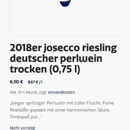
2018er josecco riesling
deutscher perlwein
trocken (0,75 l)
6,50
€
8,67
€
/
l
inkl. 19 % MwSt.
zzgl.
versandkosten
„Junger spritziger Perlwein mit toller Frucht. Feine
Restsüße gepaart mit einer harmonischen Säure.
Trinkspaß pur…“
Nicht vorrätig