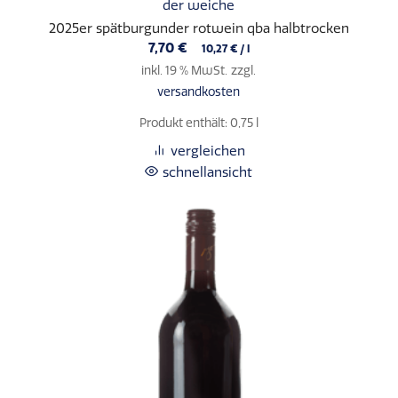
der weiche
2025er spätburgunder rotwein qba halbtrocken
7,70
€
10,27
€
/
l
inkl. 19 % MwSt.
zzgl.
versandkosten
Produkt enthält: 0,75
l
vergleichen
schnellansicht