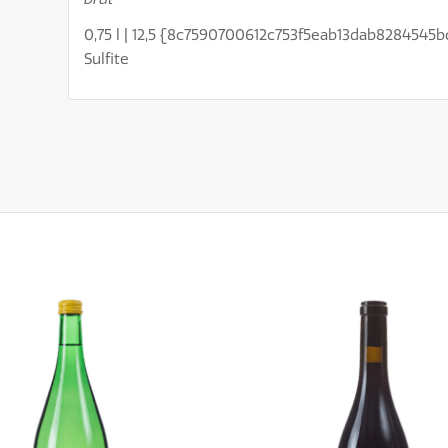
0,75 l | 12,5 {8c7590700612c753f5eab13dab8284545b
Sulfite