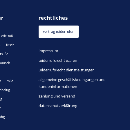
er
rechtliches
vertrag widerrufen
edelsüß
b
frisch
impressum
htsüße
widerrufsrecht waren
onisch
widerrufsrecht dienstleistungen
allgemeine geschäftsbedingungen und
h
mild
kundeninformationen
hhaltig
zahlung und versand
ig
datenschutzerklärung
e
dig