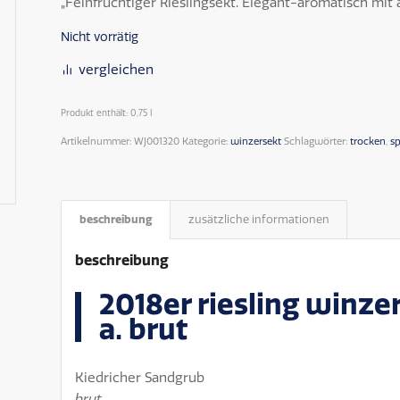
„Feinfruchtiger Rieslingsekt. Elegant-aromatisch mit
Nicht vorrätig
vergleichen
Produkt enthält: 0,75
l
Artikelnummer:
WJ001320
Kategorie:
winzersekt
Schlagwörter:
trocken
,
sp
beschreibung
zusätzliche informationen
beschreibung
2018er riesling winzer
a. brut
Kiedricher Sandgrub
brut