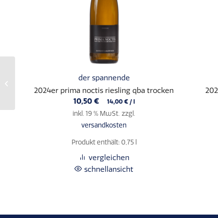
2018er spätburgunder
der spannende
rotwein qba
2024er prima noctis riesling qba trocken
202
halbtrocken (0,75 l)
10,50
€
14,00
€
/
l
inkl. 19 % MwSt.
zzgl.
versandkosten
Produkt enthält: 0,75
l
vergleichen
schnellansicht