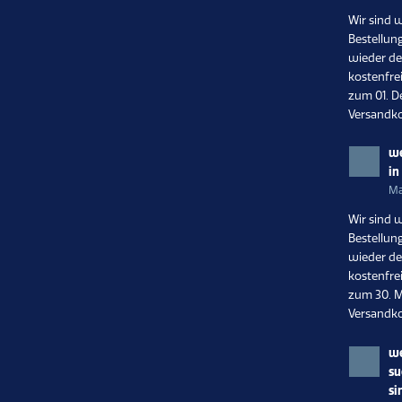
Wir sind 
Bestellun
wieder de
kostenfrei
zum 01. D
Versandko
we
in
Ma
Wir sind 
Bestellun
wieder de
kostenfrei
zum 30. M
Versandko
we
su
si