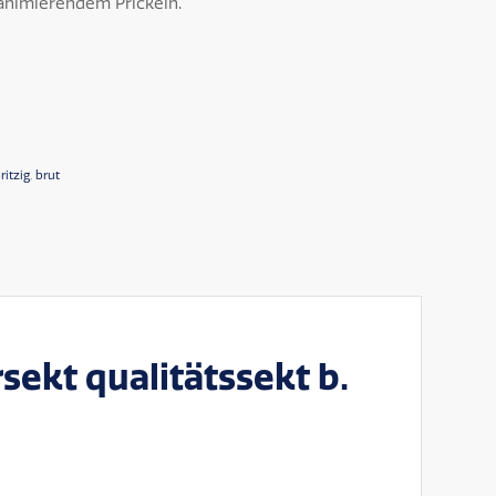
 animierendem Prickeln.“
ritzig
,
brut
sekt qualitätssekt b.