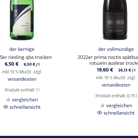
der kernige
der vollmundige
5er riesling qba trocken
2022er prima noctis spätb
rotwein auslese troc
6,50
€
6,50
€
/
l
19,60
€
26,13
€
/
l
inkl. 19 % MwSt.
zzgl.
inkl. 19 % MwSt.
zzgl.
versandkosten
versandkosten
Produkt enthält: 1
l
Produkt enthält: 0,75
l
vergleichen
vergleichen
schnellansicht
schnellansicht