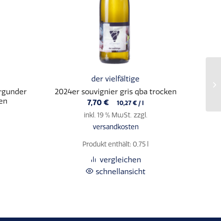
der vielfältige
urgunder
2024er souvignier gris qba trocken
ken
7,70
€
10,27
€
/
l
inkl. 19 % MwSt.
zzgl.
versandkosten
Produkt enthält: 0,75
l
vergleichen
schnellansicht