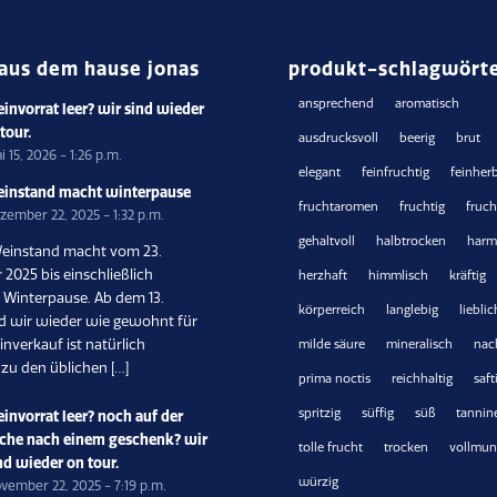
aus dem hause jonas
produkt-schlagwört
ansprechend
aromatisch
invorrat leer? wir sind wieder
 tour.
ausdrucksvoll
beerig
brut
i 15, 2026 - 1:26 p.m.
elegant
feinfruchtig
feinher
instand macht winterpause
fruchtaromen
fruchtig
fruc
zember 22, 2025 - 1:32 p.m.
gehaltvoll
halbtrocken
harm
einstand macht vom 23.
2025 bis einschließlich
herzhaft
himmlisch
kräftig
6 Winterpause. Ab dem 13.
körperreich
langlebig
lieblic
nd wir wieder wie gewohnt für
inverkauf ist natürlich
milde säure
mineralisch
nac
 zu den üblichen […]
prima noctis
reichhaltig
saft
spritzig
süffig
süß
tannin
invorrat leer? noch auf der
che nach einem geschenk? wir
tolle frucht
trocken
vollmun
nd wieder on tour.
würzig
vember 22, 2025 - 7:19 p.m.