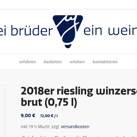
erfahren
bestellen
erleben
kontaktieren
2018er riesling winzerse
brut (0,75 l)
9,00
€
12,00
€
/
l
inkl. 19 % MwSt.
zzgl.
versandkosten