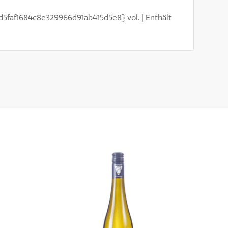
d5faf1684c8e329966d91ab415d5e8} vol. | Enthält