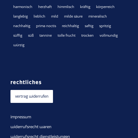
harmonisch
herzhaft
himmlisch
kräftig
körperreich
langlebig
lieblich
mild
milde säure
mineralisch
nachhaltig
prima noctis
reichhaltig
saftig
spritzig
süffig
süß
tannine
tolle frucht
trocken
vollmundig
würzig
rechtliches
vertrag widerrufen
impressum
widerrufsrecht waren
widerrufsrecht dienstleistungen