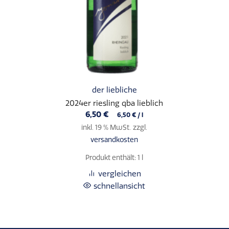
der liebliche
2024er riesling qba lieblich
6,50
€
6,50
€
/
l
inkl. 19 % MwSt.
zzgl.
versandkosten
Produkt enthält: 1
l
vergleichen
schnellansicht