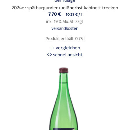
der rosige
2024er spätburgunder weißherbst kabinett trocken
7,70
€
10,27
€
/
l
inkl. 19 % MwSt.
zzgl.
versandkosten
Produkt enthält: 0,75
l
vergleichen
schnellansicht