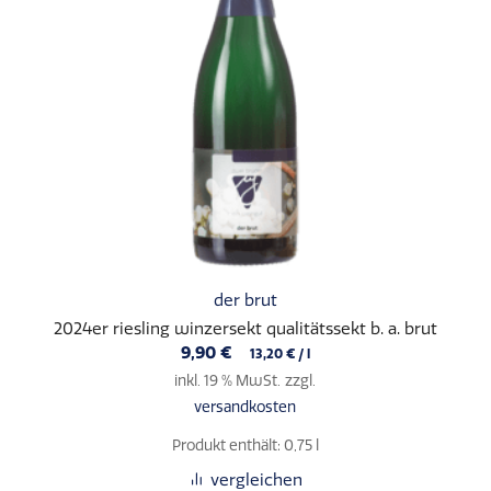
der brut
2024er riesling winzersekt qualitätssekt b. a. brut
9,90
€
13,20
€
/
l
inkl. 19 % MwSt.
zzgl.
versandkosten
Produkt enthält: 0,75
l
vergleichen