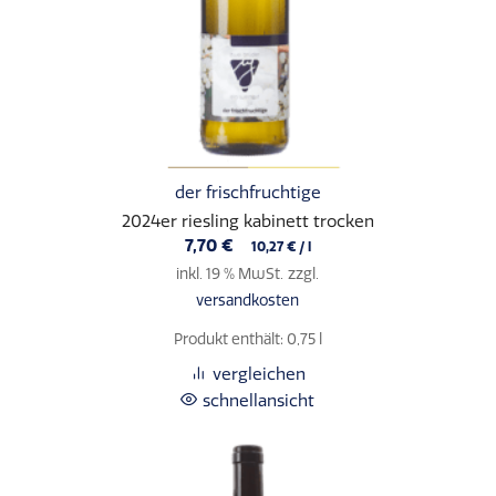
der frischfruchtige
2024er riesling kabinett trocken
7,70
€
10,27
€
/
l
inkl. 19 % MwSt.
zzgl.
versandkosten
Produkt enthält: 0,75
l
vergleichen
schnellansicht