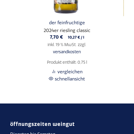
der feinfruchtige
2024er riesling classic
7,70
€
10,27
€
/
l
inkl. 19 % MwSt.
zzgl.
versandkosten
Produkt enthält: 0,75
l
vergleichen
schnellansicht
öffnungszeiten weingut