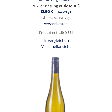
2023er riesling auslese süß
12,90
€
17,20
€
/
l
inkl. 19 % MwSt.
zzgl.
versandkosten
Produkt enthält: 0,75
l
vergleichen
schnellansicht