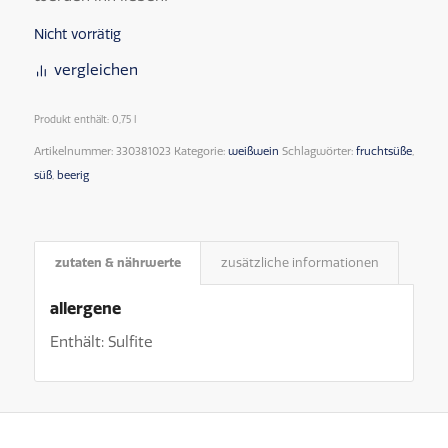
Nicht vorrätig
vergleichen
Produkt enthält: 0,75
l
Artikelnummer:
330381023
Kategorie:
weißwein
Schlagwörter:
fruchtsüße
,
süß
,
beerig
zutaten & nährwerte
zusätzliche informationen
allergene
Enthält: Sulfite