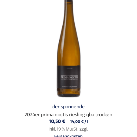
der spannende
2024er prima noctis riesling qba trocken
10,50
€
14,00
€
/
l
inkl. 19 % MwSt.
zzgl.
versandkosten