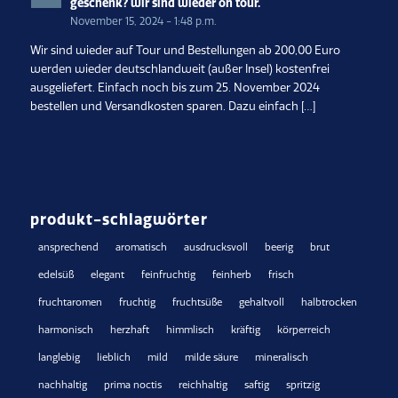
geschenk? wir sind wieder on tour.
November 15, 2024 - 1:48 p.m.
Wir sind wieder auf Tour und Bestellungen ab 200,00 Euro
werden wieder deutschlandweit (außer Insel) kostenfrei
ausgeliefert. Einfach noch bis zum 25. November 2024
bestellen und Versandkosten sparen. Dazu einfach […]
produkt-schlagwörter
ansprechend
aromatisch
ausdrucksvoll
beerig
brut
edelsüß
elegant
feinfruchtig
feinherb
frisch
fruchtaromen
fruchtig
fruchtsüße
gehaltvoll
halbtrocken
harmonisch
herzhaft
himmlisch
kräftig
körperreich
langlebig
lieblich
mild
milde säure
mineralisch
nachhaltig
prima noctis
reichhaltig
saftig
spritzig