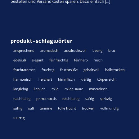
bestellen und Versandkosten sparen. Dazu einfach […]
produkt-schlagwörter
ansprechend
aromatisch
ausdrucksvoll
beerig
brut
edelsüß
elegant
feinfruchtig
feinherb
frisch
fruchtaromen
fruchtig
fruchtsüße
gehaltvoll
halbtrocken
harmonisch
herzhaft
himmlisch
kräftig
körperreich
langlebig
lieblich
mild
milde säure
mineralisch
nachhaltig
prima noctis
reichhaltig
saftig
spritzig
süffig
süß
tannine
tolle frucht
trocken
vollmundig
würzig