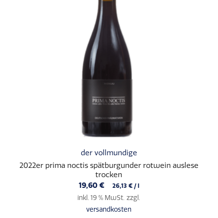
der vollmundige
2022er prima noctis spätburgunder rotwein auslese
trocken
19,60
€
26,13
€
/
l
inkl. 19 % MwSt.
zzgl.
versandkosten