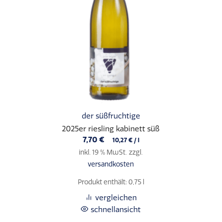
der süßfruchtige
2025er riesling kabinett süß
7,70
€
10,27
€
/
l
inkl. 19 % MwSt.
zzgl.
versandkosten
Produkt enthält: 0,75
l
vergleichen
schnellansicht