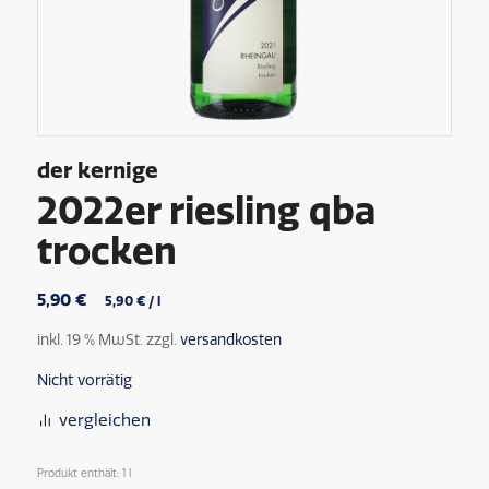
der kernige
2022er riesling qba
trocken
5,90
€
5,90
€
/
l
inkl. 19 % MwSt.
zzgl.
versandkosten
Nicht vorrätig
vergleichen
Produkt enthält: 1
l