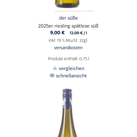
der süße
2025er riesling spätlese süß
9,00
€
12,00
€
/
l
inkl. 19 % MwSt.
zzgl.
versandkosten
Produkt enthält: 0,75
l
vergleichen
schnellansicht