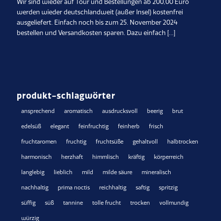
Wir sind wieder auf Tour und Bestellungen ab 200,00 Euro
werden wieder deutschlandweit (außer Insel) kostenfrei
ausgeliefert. Einfach noch bis zum 25. November 2024
bestellen und Versandkosten sparen. Dazu einfach […]
produkt-schlagwörter
ansprechend
aromatisch
ausdrucksvoll
beerig
brut
edelsüß
elegant
feinfruchtig
feinherb
frisch
fruchtaromen
fruchtig
fruchtsüße
gehaltvoll
halbtrocken
harmonisch
herzhaft
himmlisch
kräftig
körperreich
langlebig
lieblich
mild
milde säure
mineralisch
nachhaltig
prima noctis
reichhaltig
saftig
spritzig
süffig
süß
tannine
tolle frucht
trocken
vollmundig
würzig