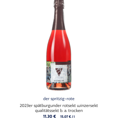
der spritzig-rote
2023er spätburgunder rotsekt winzersekt
qualitätssekt b. a. trocken
11,30
€
15,07
€
/
l