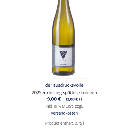
der ausdrucksvolle
2025er riesling spätlese trocken
9,00
€
12,00
€
/
l
inkl. 19 % MwSt.
zzgl.
versandkosten
Produkt enthält: 0,75
l