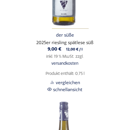
der süße
2025er riesling spätlese süß
9,00
€
12,00
€
/
l
inkl. 19 % MwSt.
zzgl.
versandkosten
Produkt enthält: 0,75
l
vergleichen
schnellansicht