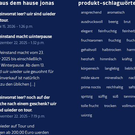
aus dem hause jonas
produkt-schlagwört
ansprechend
aromatisch
invorrat leer? wir sind wieder
 tour.
ausdrucksvoll
beerig
brut
i 15, 2026 - 1:26 p.m.
elegant
feinfruchtig
feinher
instand macht winterpause
fruchtaromen
fruchtig
fruc
zember 22, 2025 - 1:32 p.m.
gehaltvoll
halbtrocken
harm
einstand macht vom 23.
2025 bis einschließlich
herzhaft
himmlisch
kräftig
6 Winterpause. Ab dem 13.
körperreich
langlebig
lieblic
nd wir wieder wie gewohnt für
inverkauf ist natürlich
milde säure
mineralisch
nac
 zu den üblichen […]
prima noctis
reichhaltig
saft
spritzig
süffig
süß
tannin
invorrat leer? noch auf der
che nach einem geschenk? wir
tolle frucht
trocken
vollmun
nd wieder on tour.
würzig
vember 22, 2025 - 7:19 p.m.
wieder auf Tour und
gen ab 200,00 Euro werden