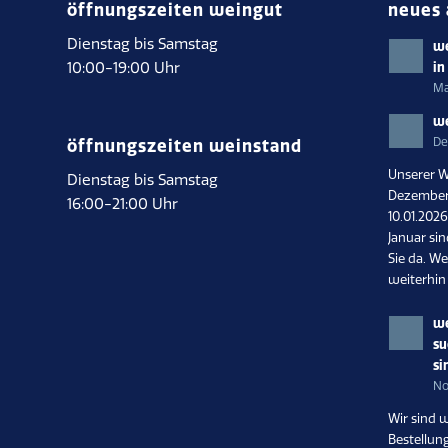
öffnungszeiten weingut
neues 
Dienstag bis Samstag
we
10:00-19:00 Uhr
in
Ma
we
De
öffnungszeiten weinstand
Unserer W
Dienstag bis Samstag
Dezember 
16:00-21:00 Uhr
10.01.202
Januar si
Sie da. We
weiterhin
we
su
si
No
Wir sind 
Bestellun