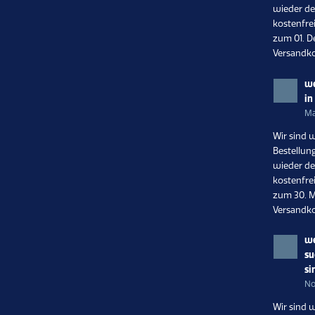
wieder de
kostenfrei
zum 01. D
Versandko
we
in
Ma
Wir sind 
Bestellun
wieder de
kostenfrei
zum 30. M
Versandko
we
su
si
No
Wir sind 