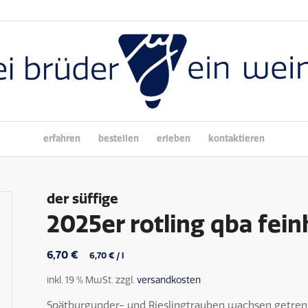
erfahren
bestellen
erleben
kontaktieren
der süffige
2025er rotling qba fei
6,70
€
6,70
€
/
l
inkl. 19 % MwSt.
zzgl.
versandkosten
Spätburgunder- und Rieslingtrauben wachsen getre