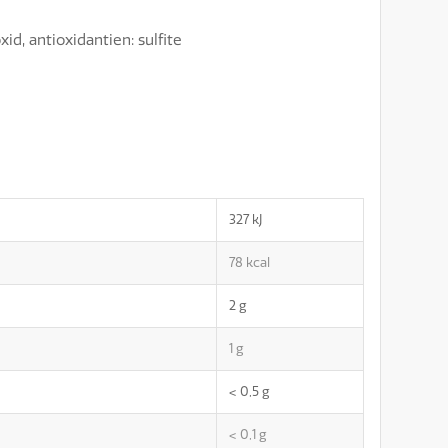
id, antioxidantien: sulfite
327
kJ
78
kcal
2
g
1
g
< 0,5
g
< 0,1
g