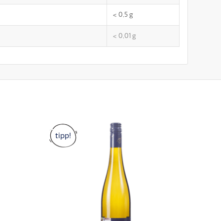
< 0,5
g
< 0,01
g
tipp!