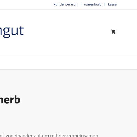
kundenbereich
warenkorb
kasse
nherb
nnt voneinander auf um mit der gemeinsamen