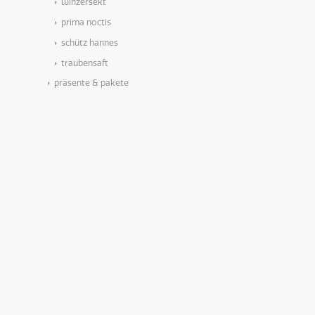
winzersekt
prima noctis
schütz hannes
traubensaft
präsente & pakete