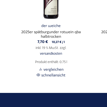
der weiche
2025er spätburgunder rotwein qba
202
halbtrocken
7,70
€
10,27
€
/
l
inkl. 19 % MwSt.
zzgl.
versandkosten
Produkt enthält: 0,75
l
vergleichen
schnellansicht