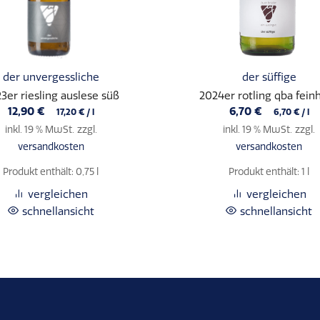
der unvergessliche
der süffige
3er riesling auslese süß
2024er rotling qba fein
12,90
€
6,70
€
17,20
€
/
l
6,70
€
/
l
inkl. 19 % MwSt.
zzgl.
inkl. 19 % MwSt.
zzgl.
versandkosten
versandkosten
Produkt enthält: 0,75
l
Produkt enthält: 1
l
vergleichen
vergleichen
schnellansicht
schnellansicht