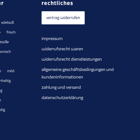
er
rechtliches
vertrag widerrufen
edelsüß
b
frisch
impressum
htsüße
widerrufsrecht waren
onisch
widerrufsrecht dienstleistungen
allgemeine geschäftsbedingungen und
h
mild
kundeninformationen
hhaltig
zahlung und versand
ig
datenschutzerklärung
e
dig