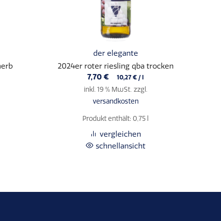
der elegante
herb
2024er roter riesling qba trocken
7,70
€
10,27
€
/
l
inkl. 19 % MwSt.
zzgl.
versandkosten
Produkt enthält: 0,75
l
vergleichen
schnellansicht