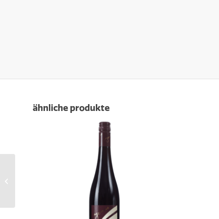
ähnliche produkte
2025er grauburgunder
qba