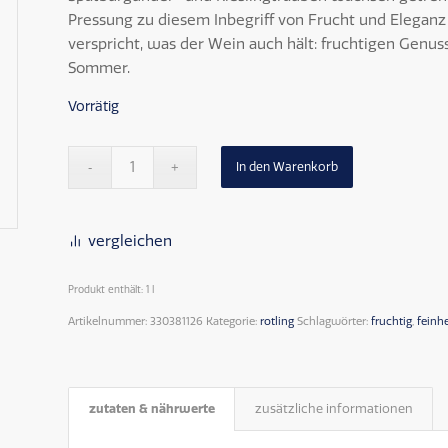
Pressung zu diesem Inbegriff von Frucht und Eleganz
verspricht, was der Wein auch hält: fruchtigen Genuss 
Sommer.
Vorrätig
In den Warenkorb
Alternative:
vergleichen
Produkt enthält: 1
l
Artikelnummer:
330381126
Kategorie:
rotling
Schlagwörter:
fruchtig
,
feinh
zutaten & nährwerte
zusätzliche informationen