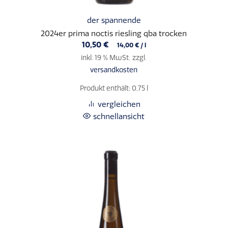
der spannende
2024er prima noctis riesling qba trocken
10,50
€
14,00
€
/
l
inkl. 19 % MwSt.
zzgl.
versandkosten
Produkt enthält: 0,75
l
vergleichen
schnellansicht