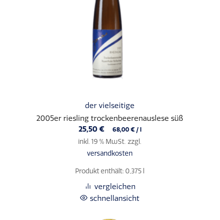
der vielseitige
2005er riesling trockenbeerenauslese süß
25,50
€
68,00
€
/
l
inkl. 19 % MwSt.
zzgl.
versandkosten
Produkt enthält: 0,375
l
vergleichen
schnellansicht