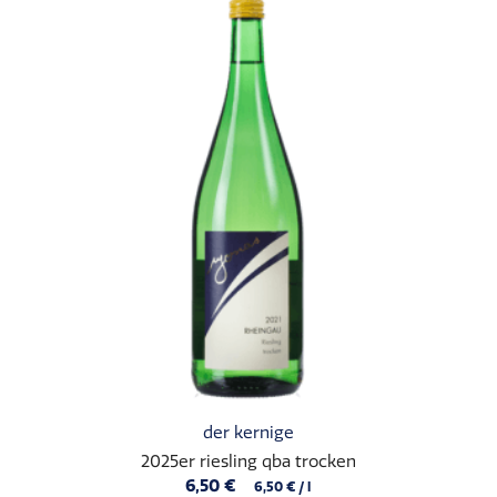
der kernige
2025er riesling qba trocken
6,50
€
6,50
€
/
l