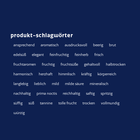
produkt-schlagwörter
ansprechend
aromatisch
ausdrucksvoll
beerig
brut
edelsüß
elegant
feinfruchtig
feinherb
frisch
fruchtaromen
fruchtig
fruchtsüße
gehaltvoll
halbtrocken
harmonisch
herzhaft
himmlisch
kräftig
körperreich
langlebig
lieblich
mild
milde säure
mineralisch
nachhaltig
prima noctis
reichhaltig
saftig
spritzig
süffig
süß
tannine
tolle frucht
trocken
vollmundig
würzig