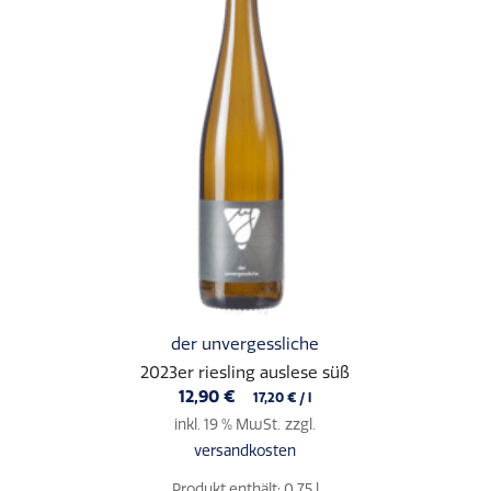
der unvergessliche
2023er riesling auslese süß
12,90
€
17,20
€
/
l
inkl. 19 % MwSt.
zzgl.
versandkosten
Produkt enthält: 0,75
l