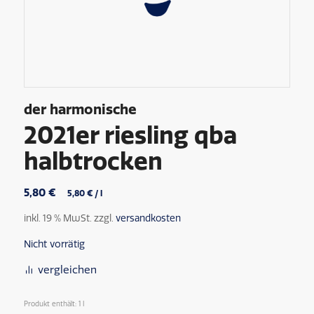
der harmonische
2021er riesling qba
halbtrocken
5,80
€
5,80
€
/
l
inkl. 19 % MwSt.
zzgl.
versandkosten
Nicht vorrätig
vergleichen
Produkt enthält: 1
l