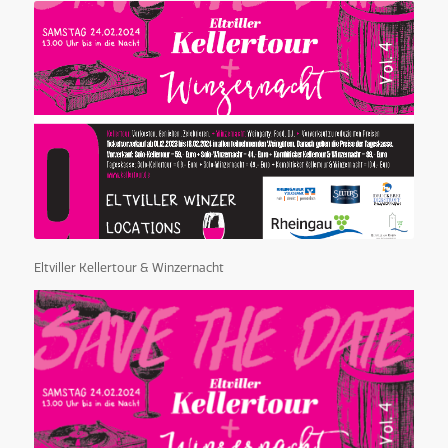
Eltviller Kellertour & Winzernacht