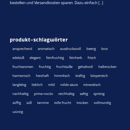
bestellen und Versandkosten sparen. Dazu einfach […]
produkt-schlagwörter
ansprechend
aromatisch
ausdrucksvoll
beerig
brut
edelsüß
elegant
feinfruchtig
feinherb
frisch
fruchtaromen
fruchtig
fruchtsüße
gehaltvoll
halbtrocken
harmonisch
herzhaft
himmlisch
kräftig
körperreich
langlebig
lieblich
mild
milde säure
mineralisch
nachhaltig
prima noctis
reichhaltig
saftig
spritzig
süffig
süß
tannine
tolle frucht
trocken
vollmundig
würzig