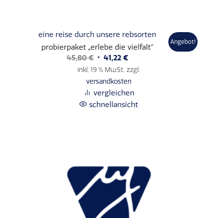
eine reise durch unsere rebsorten
Angebot!
probierpaket „erlebe die vielfalt“
Ursprünglicher
Aktueller
45,80
€
41,22
€
Preis
Preis
inkl. 19 % MwSt.
zzgl.
war:
ist:
versandkosten
45,80 €
41,22 €.
vergleichen
schnellansicht