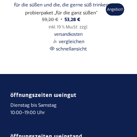
für die süßen und die, die gerne süß trinken
Angebot!
probierpaket „für die ganz süßen“
Ursprünglicher
Aktueller
59,20
€
53,28
€
Preis
Preis
inkl. 19 % MwSt.
zzgl.
war:
ist:
versandkosten
59,20 €
53,28 €.
vergleichen
schnellansicht
öffnungszeiten weingut
Dienstag bis Samstag
10:00-19:00 Uhr
öffnungszeiten weinstand