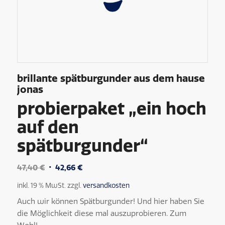
brillante spätburgunder aus dem hause
jonas
probierpaket „ein hoch
auf den
spätburgunder“
Ursprünglicher
Aktueller
47,40
€
42,66
€
Preis
Preis
inkl. 19 % MwSt.
zzgl.
versandkosten
war:
ist:
Auch wir können Spätburgunder! Und hier haben Sie
47,40 €
42,66 €.
die Möglichkeit diese mal auszuprobieren. Zum