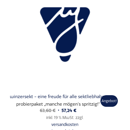
winzersekt - eine freude für alle sektliebhaber
Angebot!
probierpaket „manche mögen’s spritzig!“
Ursprünglicher
Aktueller
63,60
€
57,24
€
Preis
Preis
inkl. 19 % MwSt.
zzgl.
war:
ist:
versandkosten