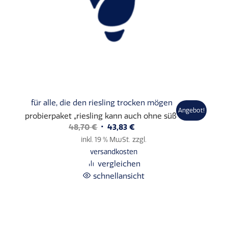
für alle, die den riesling trocken mögen
Angebot!
probierpaket „riesling kann auch ohne süß“
Ursprünglicher
Aktueller
48,70
€
43,83
€
Preis
Preis
inkl. 19 % MwSt.
zzgl.
war:
ist:
versandkosten
48,70 €
43,83 €.
vergleichen
schnellansicht