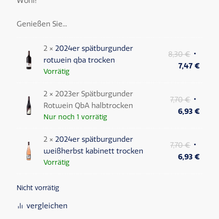
Wohl!
Genießen Sie...
2 ×
2024er spätburgunder
8,30
€
rotwein qba trocken
7,47
€
Vorrätig
2 × 2023er Spätburgunder
7,70
€
Rotwein QbA halbtrocken
6,93
€
Nur noch 1 vorrätig
2 ×
2024er spätburgunder
7,70
€
weißherbst kabinett trocken
6,93
€
Vorrätig
Nicht vorrätig
vergleichen