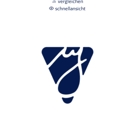
63,60 €
57,24 €.
vergleichen
schnellansicht