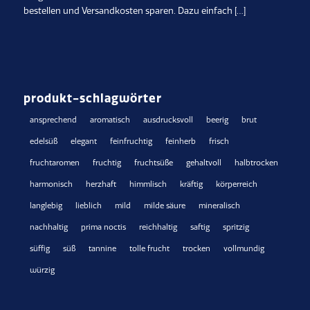
bestellen und Versandkosten sparen. Dazu einfach […]
produkt-schlagwörter
ansprechend
aromatisch
ausdrucksvoll
beerig
brut
edelsüß
elegant
feinfruchtig
feinherb
frisch
fruchtaromen
fruchtig
fruchtsüße
gehaltvoll
halbtrocken
harmonisch
herzhaft
himmlisch
kräftig
körperreich
langlebig
lieblich
mild
milde säure
mineralisch
nachhaltig
prima noctis
reichhaltig
saftig
spritzig
süffig
süß
tannine
tolle frucht
trocken
vollmundig
würzig