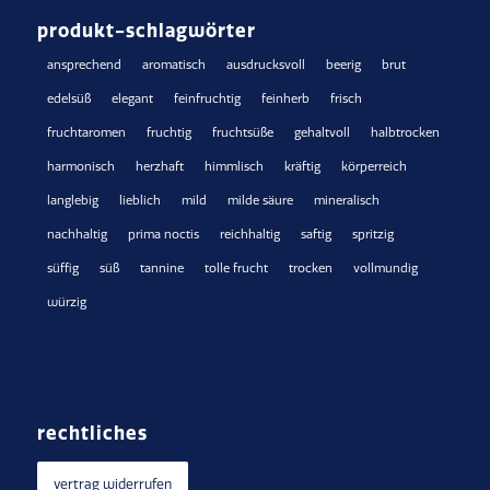
produkt-schlagwörter
ansprechend
aromatisch
ausdrucksvoll
beerig
brut
edelsüß
elegant
feinfruchtig
feinherb
frisch
fruchtaromen
fruchtig
fruchtsüße
gehaltvoll
halbtrocken
harmonisch
herzhaft
himmlisch
kräftig
körperreich
langlebig
lieblich
mild
milde säure
mineralisch
nachhaltig
prima noctis
reichhaltig
saftig
spritzig
süffig
süß
tannine
tolle frucht
trocken
vollmundig
würzig
rechtliches
vertrag widerrufen