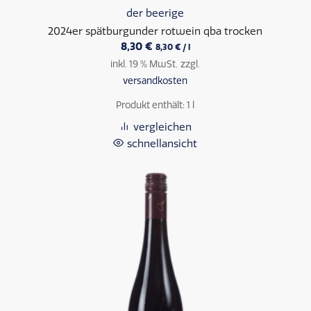
der beerige
2024er spätburgunder rotwein qba trocken
8,30
€
8,30
€
/
l
inkl. 19 % MwSt.
zzgl.
versandkosten
Produkt enthält: 1
l
vergleichen
schnellansicht