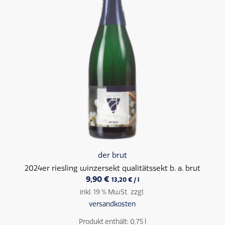
der brut
2024er riesling winzersekt qualitätssekt b. a. brut
9,90
€
13,20
€
/
l
inkl. 19 % MwSt.
zzgl.
versandkosten
Produkt enthält: 0,75
l