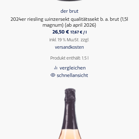
der brut
2024er riesling winzersekt qualitätssekt b. a. brut (1,5l
magnum) (ab april 2026)
26,50
€
17,67
€
/
l
inkl. 19 % MwSt.
zzgl.
versandkosten
Produkt enthält: 1,5
l
vergleichen
schnellansicht