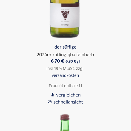
der süffige
2024er rotling qba feinherb
6,70
€
6,70
€
/
l
inkl. 19 % MwSt.
zzgl.
versandkosten
Produkt enthält: 1
l
vergleichen
schnellansicht