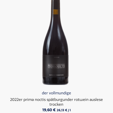
der vollmundige
2022er prima noctis spätburgunder rotwein auslese
trocken
19,60
€
26,13
€
/
l