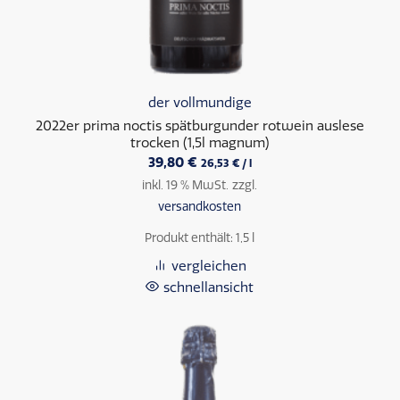
der vollmundige
2022er prima noctis spätburgunder rotwein auslese
trocken (1,5l magnum)
39,80
€
26,53
€
/
l
inkl. 19 % MwSt.
zzgl.
versandkosten
Produkt enthält: 1,5
l
vergleichen
schnellansicht