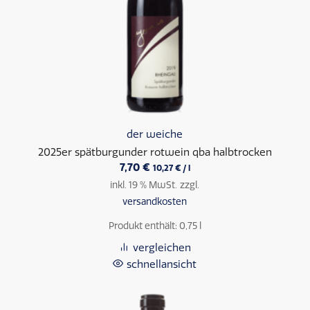
der weiche
2025er spätburgunder rotwein qba halbtrocken
7,70
€
10,27
€
/
l
inkl. 19 % MwSt.
zzgl.
versandkosten
Produkt enthält: 0,75
l
vergleichen
schnellansicht