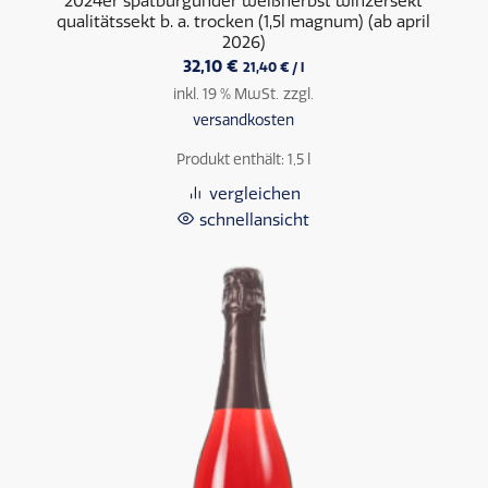
2024er spätburgunder weißherbst winzersekt
qualitätssekt b. a. trocken (1,5l magnum) (ab april
2026)
32,10
€
21,40
€
/
l
inkl. 19 % MwSt.
zzgl.
versandkosten
Produkt enthält: 1,5
l
vergleichen
schnellansicht