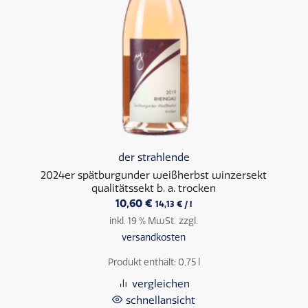
der strahlende
2024er spätburgunder weißherbst winzersekt
qualitätssekt b. a. trocken
10,60
€
14,13
€
/
l
inkl. 19 % MwSt.
zzgl.
versandkosten
Produkt enthält: 0,75
l
vergleichen
schnellansicht