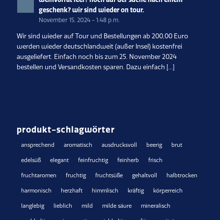
geschenk? wir sind wieder on tour.
November 15, 2024 - 1:48 p.m.
Wir sind wieder auf Tour und Bestellungen ab 200,00 Euro
werden wieder deutschlandweit (außer Insel) kostenfrei
ausgeliefert. Einfach noch bis zum 25. November 2024
bestellen und Versandkosten sparen. Dazu einfach […]
produkt-schlagwörter
ansprechend
aromatisch
ausdrucksvoll
beerig
brut
edelsüß
elegant
feinfruchtig
feinherb
frisch
fruchtaromen
fruchtig
fruchtsüße
gehaltvoll
halbtrocken
harmonisch
herzhaft
himmlisch
kräftig
körperreich
langlebig
lieblich
mild
milde säure
mineralisch