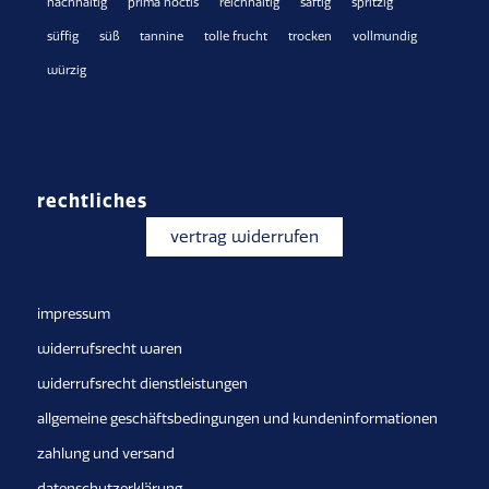
nachhaltig
prima noctis
reichhaltig
saftig
spritzig
süffig
süß
tannine
tolle frucht
trocken
vollmundig
würzig
rechtliches
vertrag widerrufen
impressum
widerrufsrecht waren
widerrufsrecht dienstleistungen
allgemeine geschäftsbedingungen und kundeninformationen
zahlung und versand
datenschutzerklärung