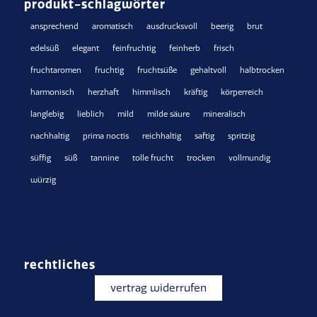
produkt-schlagwörter
ansprechend
aromatisch
ausdrucksvoll
beerig
brut
edelsüß
elegant
feinfruchtig
feinherb
frisch
fruchtaromen
fruchtig
fruchtsüße
gehaltvoll
halbtrocken
harmonisch
herzhaft
himmlisch
kräftig
körperreich
langlebig
lieblich
mild
milde säure
mineralisch
nachhaltig
prima noctis
reichhaltig
saftig
spritzig
süffig
süß
tannine
tolle frucht
trocken
vollmundig
würzig
rechtliches
vertrag widerrufen