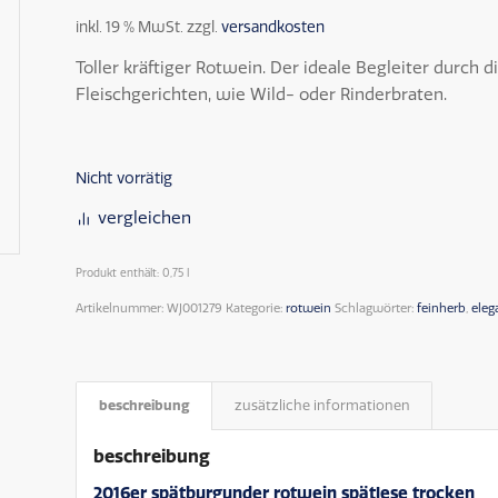
inkl. 19 % MwSt.
zzgl.
versandkosten
Toller kräftiger Rotwein. Der ideale Begleiter durch di
Fleischgerichten, wie Wild- oder Rinderbraten.
Nicht vorrätig
vergleichen
Produkt enthält: 0,75
l
Artikelnummer:
WJ001279
Kategorie:
rotwein
Schlagwörter:
feinherb
,
eleg
beschreibung
zusätzliche informationen
beschreibung
2016er spätburgunder rotwein spätlese trocken