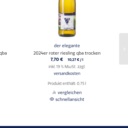
der elegante
20
qba
2024er roter riesling qba trocken
7,70
€
10,27
€
/
l
inkl. 19 % MwSt.
zzgl.
versandkosten
Produkt enthält: 0,75
l
vergleichen
schnellansicht