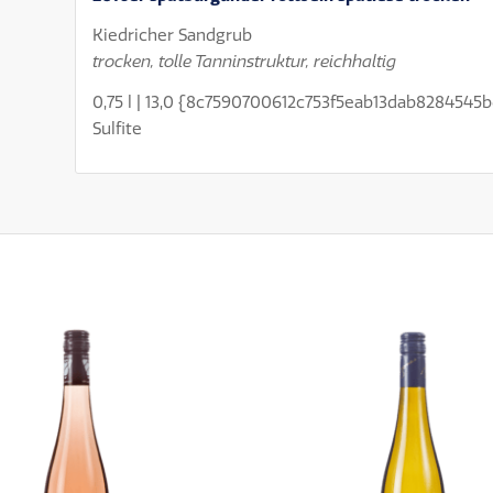
Kiedricher Sandgrub
trocken, tolle Tanninstruktur, reichhaltig
0,75 l | 13,0 {8c7590700612c753f5eab13dab8284545b
Sulfite