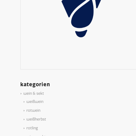
kategorien
wein & sekt
weißwein
rotwein
weißherbst
rotling