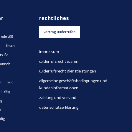
er
rechtliches
vertrag widerrufen
edelsüß
b
frisch
impressum
htsüße
widerrufsrecht waren
onisch
widerrufsrecht dienstleistungen
allgemeine geschäftsbedingungen und
h
mild
kundeninformationen
hhaltig
zahlung und versand
ig
datenschutzerklärung
e
dig