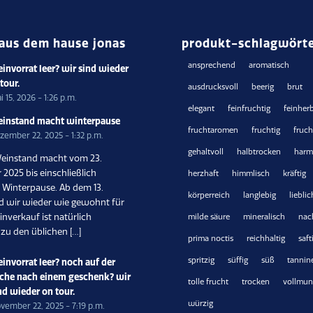
aus dem hause jonas
produkt-schlagwört
ansprechend
aromatisch
invorrat leer? wir sind wieder
 tour.
ausdrucksvoll
beerig
brut
i 15, 2026 - 1:26 p.m.
elegant
feinfruchtig
feinher
instand macht winterpause
fruchtaromen
fruchtig
fruc
zember 22, 2025 - 1:32 p.m.
gehaltvoll
halbtrocken
harm
einstand macht vom 23.
2025 bis einschließlich
herzhaft
himmlisch
kräftig
6 Winterpause. Ab dem 13.
körperreich
langlebig
lieblic
nd wir wieder wie gewohnt für
inverkauf ist natürlich
milde säure
mineralisch
nac
 zu den üblichen […]
prima noctis
reichhaltig
saft
spritzig
süffig
süß
tannin
invorrat leer? noch auf der
che nach einem geschenk? wir
tolle frucht
trocken
vollmun
nd wieder on tour.
würzig
vember 22, 2025 - 7:19 p.m.