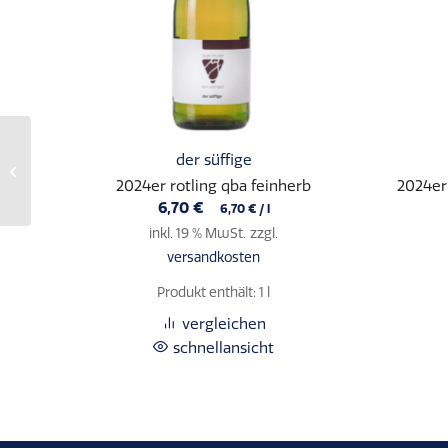
der süffige
2016er spätburgunder rosé kabinett
feinherb (0,75 l)
2024er rotling qba feinherb
2024er
6,70
€
6,70
€
/
l
inkl. 19 % MwSt.
zzgl.
versandkosten
Produkt enthält: 1
l
vergleichen
schnellansicht