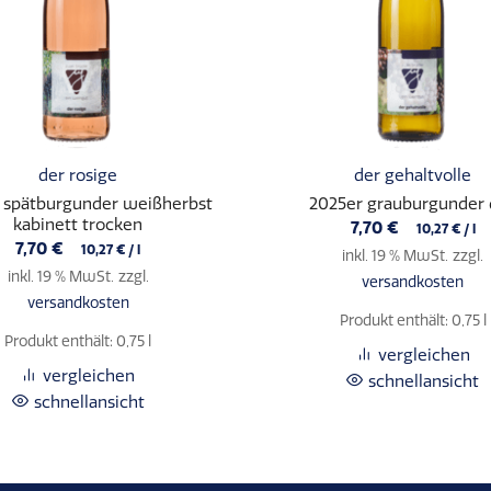
der rosige
der gehaltvolle
 spätburgunder weißherbst
2025er grauburgunder 
kabinett trocken
7,70
€
10,27
€
/
l
7,70
€
10,27
€
/
l
inkl. 19 % MwSt.
zzgl.
inkl. 19 % MwSt.
zzgl.
versandkosten
versandkosten
Produkt enthält: 0,75
l
Produkt enthält: 0,75
l
vergleichen
vergleichen
schnellansicht
schnellansicht