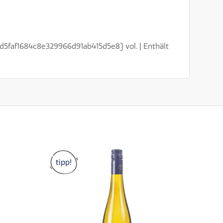
d5faf1684c8e329966d91ab415d5e8} vol. | Enthält
tipp!