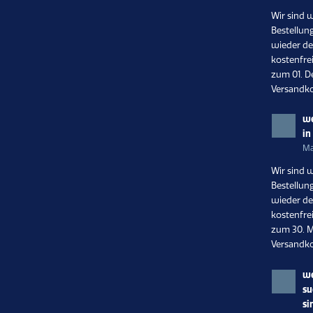
Wir sind 
Bestellun
wieder de
kostenfrei
zum 01. D
Versandko
we
in
Ma
Wir sind 
Bestellun
wieder de
kostenfrei
zum 30. M
Versandko
we
su
si