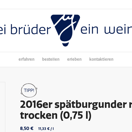
erfahren
bestellen
erleben
kontaktieren
TIPP!
2016er spätburgunder 
trocken (0,75 l)
8,50
€
11,33
€
/
l