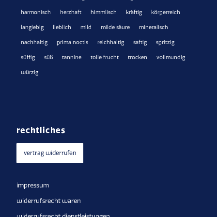
harmonisch
herzhaft
himmlisch
kräftig
körperreich
langlebig
lieblich
mild
milde säure
mineralisch
nachhaltig
prima noctis
reichhaltig
saftig
spritzig
süffig
süß
tannine
tolle frucht
trocken
vollmundig
würzig
rechtliches
vertrag widerrufen
impressum
widerrufsrecht waren
widerrufsrecht dienstleistungen