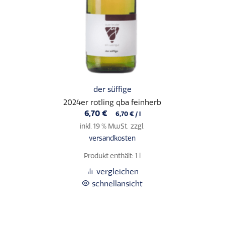
der süffige
2024er rotling qba feinherb
6,70
€
6,70
€
/
l
inkl. 19 % MwSt.
zzgl.
versandkosten
Produkt enthält: 1
l
vergleichen
schnellansicht