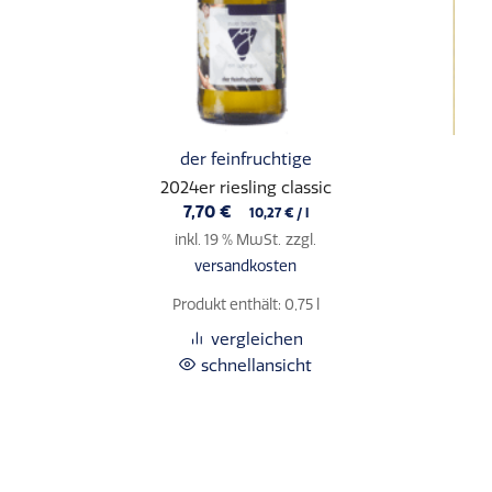
der feinfruchtige
2024er riesling classic
7,70
€
10,27
€
/
l
inkl. 19 % MwSt.
zzgl.
versandkosten
Produkt enthält: 0,75
l
vergleichen
schnellansicht