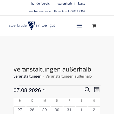
kundenbereich
warenkorb
kasse
wir freuen uns auf Ihren Anruf:
06123 2367
veranstaltungen außerhalb
veranstaltungen
Veranstaltungen außerhalb
veransta
verans
07.08.2026
Suche
Monat
ansich
suche
Datum
naviga
kalender
M
D
M
D
F
S
S
wählen.
und
von
0
0
0
0
0
0
0
27
28
29
30
31
1
2
ansichte