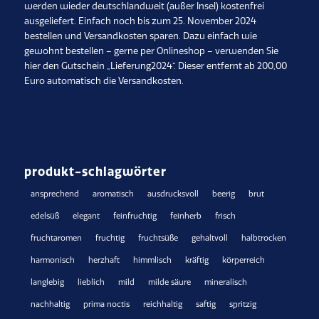
werden wieder deutschlandweit (außer Insel) kostenfrei
ausgeliefert. Einfach noch bis zum 25. November 2024
bestellen und Versandkosten sparen. Dazu einfach wie
gewohnt bestellen – gerne per Onlineshop – verwenden Sie
hier den Gutschein „Lieferung2024“. Dieser entfernt ab 200,00
Euro automatisch die Versandkosten.
produkt-schlagwörter
ansprechend
aromatisch
ausdrucksvoll
beerig
brut
edelsüß
elegant
feinfruchtig
feinherb
frisch
fruchtaromen
fruchtig
fruchtsüße
gehaltvoll
halbtrocken
harmonisch
herzhaft
himmlisch
kräftig
körperreich
langlebig
lieblich
mild
milde säure
mineralisch
nachhaltig
prima noctis
reichhaltig
saftig
spritzig