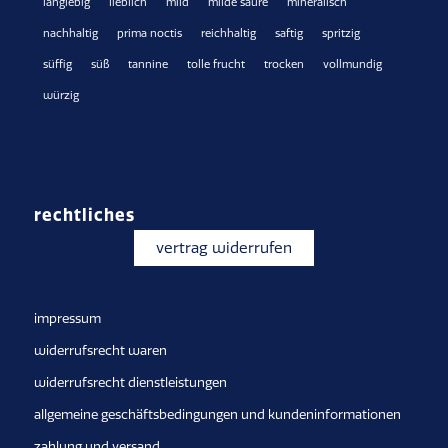
langlebig
lieblich
mild
milde säure
mineralisch
nachhaltig
prima noctis
reichhaltig
saftig
spritzig
süffig
süß
tannine
tolle frucht
trocken
vollmundig
würzig
rechtliches
vertrag widerrufen
impressum
widerrufsrecht waren
widerrufsrecht dienstleistungen
allgemeine geschäftsbedingungen und kundeninformationen
zahlung und versand