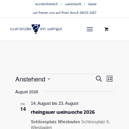
kundenbereich
warenkorb
kasse
wir freuen uns auf Ihren Anruf:
06123 2367
veransta
verans
Anstehend
Suche
Liste
ansich
suche
Datum
naviga
August 2026
wählen.
und
ansichte
14. August
bis
23. August
FR.
14
navigati
rheingauer weinwoche 2026
Schlossplatz Wiesbaden
Schlossplatz 6,
Wiesbaden