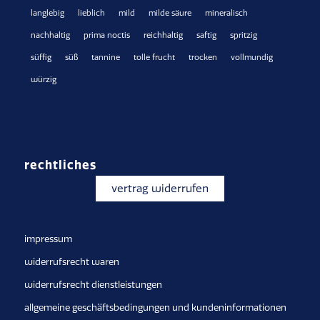
langlebig
lieblich
mild
milde säure
mineralisch
nachhaltig
prima noctis
reichhaltig
saftig
spritzig
süffig
süß
tannine
tolle frucht
trocken
vollmundig
würzig
rechtliches
vertrag widerrufen
impressum
widerrufsrecht waren
widerrufsrecht dienstleistungen
allgemeine geschäftsbedingungen und kundeninformationen