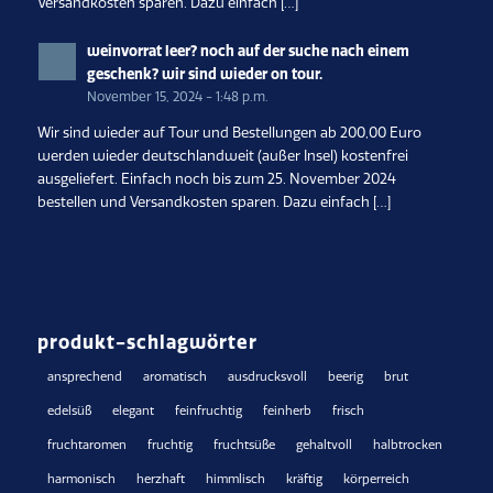
Versandkosten sparen. Dazu einfach […]
weinvorrat leer? noch auf der suche nach einem
geschenk? wir sind wieder on tour.
November 15, 2024 - 1:48 p.m.
Wir sind wieder auf Tour und Bestellungen ab 200,00 Euro
werden wieder deutschlandweit (außer Insel) kostenfrei
ausgeliefert. Einfach noch bis zum 25. November 2024
bestellen und Versandkosten sparen. Dazu einfach […]
produkt-schlagwörter
ansprechend
aromatisch
ausdrucksvoll
beerig
brut
edelsüß
elegant
feinfruchtig
feinherb
frisch
fruchtaromen
fruchtig
fruchtsüße
gehaltvoll
halbtrocken
harmonisch
herzhaft
himmlisch
kräftig
körperreich