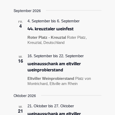
September 2026
4. September
bis
6. September
FR.
4
44. kreuztaler weinfest
Roter Platz - Kreuztal
Roter Platz,
Kreuztal, Deutschland
16. September
bis
22. September
MI.
16
weinausschank am eltviller
weinprobierstand
Eltviller Weinprobierstand
Platz von
Montrichard, Eltville am Rhein
Oktober 2026
21. Oktober
bis
27. Oktober
MI.
21
weinausschank am eltviller